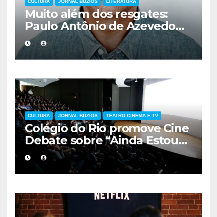
CULTURA
JORNAL BÚZIOS
LITERATURA
Muito além dos resgates:
Paulo Antônio de Azevedo
eterniza a coragem, a
humanidade e a missão dos
guarda-vidas na literatura
brasileira
CULTURA
JORNAL BÚZIOS
TEATRO CINEMA E TV
Colégio do Rio promove Cine
Debate sobre “Ainda Estou
Aqui”, obra cobrada no
vestibular da UERJ