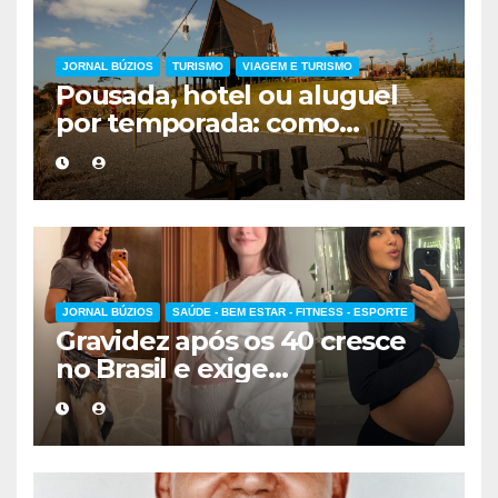
JORNAL BÚZIOS
TURISMO
VIAGEM E TURISMO
Pousada, hotel ou aluguel
por temporada: como
escolher a melhor
hospedagem
JORNAL BÚZIOS
SAÚDE - BEM ESTAR - FITNESS - ESPORTE
Gravidez após os 40 cresce
no Brasil e exige
acompanhamento médico
mais cuidadoso