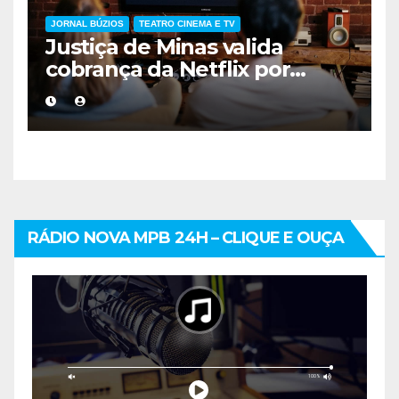
JORNAL BÚZIOS
TEATRO CINEMA E TV
Justiça de Minas valida
cobrança da Netflix por
compartilhamento de
senhas fora da residência
RÁDIO NOVA MPB 24H – CLIQUE E OUÇA