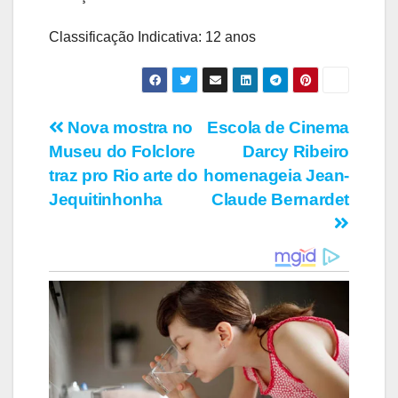
Classificação Indicativa: 12 anos
Navegação
Nova mostra no
Escola de Cinema
Museu do Folclore
Darcy Ribeiro
de
traz pro Rio arte do
homenageia Jean-
Post
Jequitinhonha
Claude Bernardet