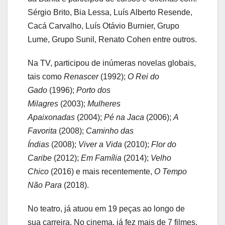
Sérgio Brito, Bia Lessa, Luís Alberto Resende,
Cacá Carvalho, Luís Otávio Burnier, Grupo
Lume, Grupo Sunil, Renato Cohen entre outros.
Na TV, participou de inúmeras novelas globais,
tais como
Renascer
(1992);
O Rei do
Gado
(1996);
Porto dos
Milagres
(2003);
Mulheres
Apaixonadas
(2004);
Pé na Jaca
(2006);
A
Favorita
(2008);
Caminho das
Índias
(2008);
Viver a Vida
(2010);
Flor do
Caribe
(2012);
Em Família
(2014);
Velho
Chico
(2016) e mais recentemente,
O Tempo
Não Para
(2018).
No teatro, já atuou em 19 peças ao longo de
sua carreira. No cinema, já fez mais de 7 filmes.