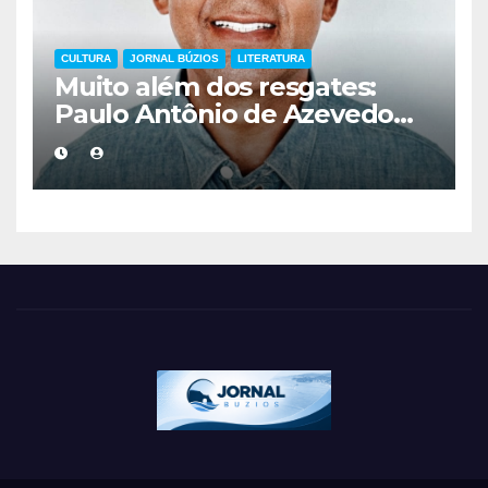
CULTURA
JORNAL BÚZIOS
LITERATURA
Muito além dos resgates:
Paulo Antônio de Azevedo
eterniza a coragem, a
humanidade e a missão dos
guarda-vidas na literatura
brasileira