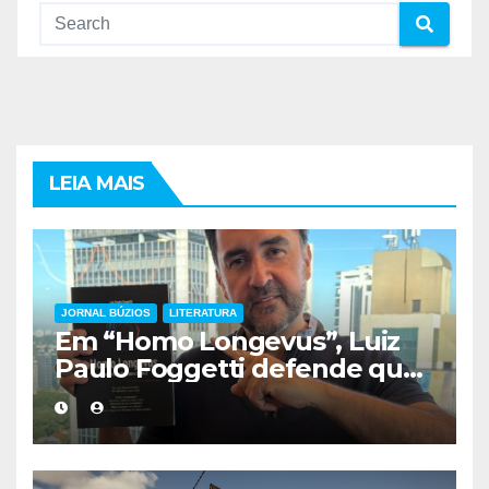
LEIA MAIS
JORNAL BÚZIOS
LITERATURA
Em “Homo Longevus”, Luiz
Paulo Foggetti defende que
viver mais exigirá uma nova
forma de encarar a vida