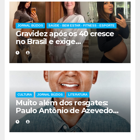
JORNAL BÚZIOS
SAÚDE - BEM ESTAR - FITNESS - ESPORTE
Gravidez após os 40 cresce
no Brasil e exige
acompanhamento médico
mais cuidadoso
CULTURA
JORNAL BÚZIOS
LITERATURA
Muito além dos resgates:
Paulo Antônio de Azevedo
eterniza a coragem, a
humanidade e a missão dos
guarda-vidas na literatura