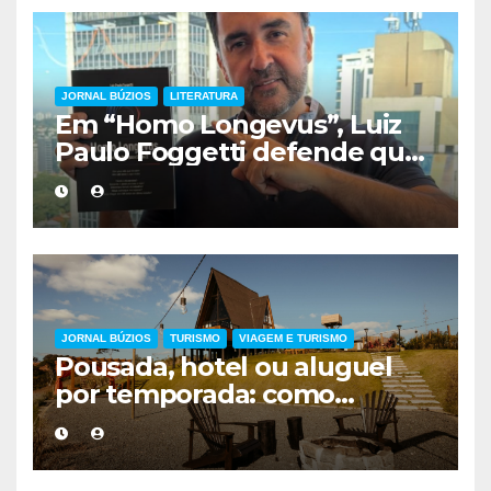
JORNAL BÚZIOS
LITERATURA
Em “Homo Longevus”, Luiz
Paulo Foggetti defende que
viver mais exigirá uma nova
forma de encarar a vida
JORNAL BÚZIOS
TURISMO
VIAGEM E TURISMO
Pousada, hotel ou aluguel
por temporada: como
escolher a melhor
hospedagem