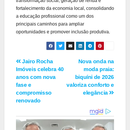
transformação social, geração de renda e
fortalecimento da economia local, consolidando
a educação profissional como um dos
principais caminhos para ampliar
oportunidades e promover inclusão produtiva.
Navegação
Jairo Rocha
Nova onda na
Imóveis celebra 40
moda praia:
de
anos com nova
biquíni de 2026
Post
fase e
valoriza conforto e
compromisso
elegância
renovado