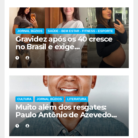
JORNAL BÚZIOS
SAÚDE - BEM ESTAR - FITNESS - ESPORTE
Gravidez após os 40 cresce
no Brasil e exige
acompanhamento médico
mais cuidadoso
CULTURA
JORNAL BÚZIOS
LITERATURA
Muito além dos resgates:
Paulo Antônio de Azevedo
eterniza a coragem, a
humanidade e a missão dos
guarda-vidas na literatura