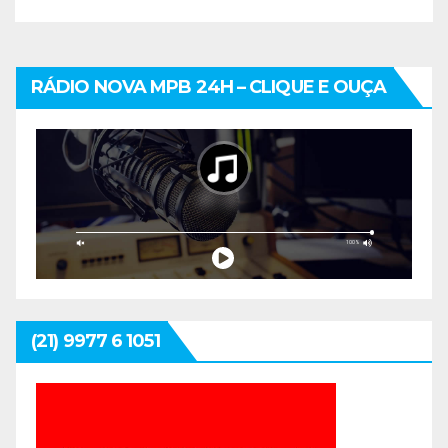
RÁDIO NOVA MPB 24H – CLIQUE E OUÇA
(21) 9977 6 1051