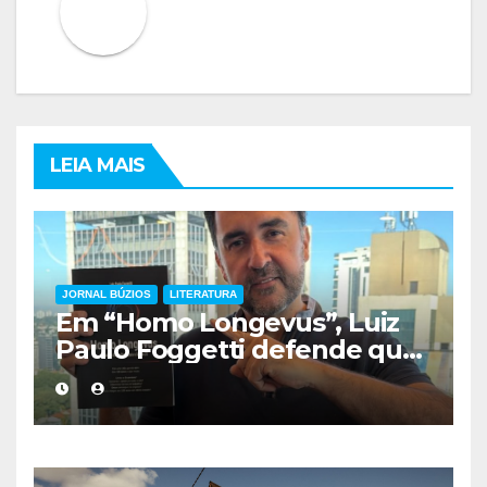
LEIA MAIS
JORNAL BÚZIOS
LITERATURA
Em “Homo Longevus”, Luiz
Paulo Foggetti defende que
viver mais exigirá uma nova
forma de encarar a vida