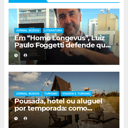
JORNAL BÚZIOS
LITERATURA
Em “Homo Longevus”, Luiz
Paulo Foggetti defende que
viver mais exigirá uma nova
forma de encarar a vida
JORNAL BÚZIOS
TURISMO
VIAGEM E TURISMO
Pousada, hotel ou aluguel
por temporada: como
escolher a melhor
hospedagem