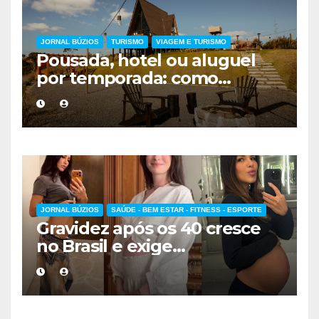
JORNAL BÚZIOS
TURISMO
VIAGEM E TURISMO
Pousada, hotel ou aluguel
por temporada: como
escolher a melhor
hospedagem
JORNAL BÚZIOS
SAÚDE - BEM ESTAR - FITNESS - ESPORTE
Gravidez após os 40 cresce
no Brasil e exige
acompanhamento médico
mais cuidadoso