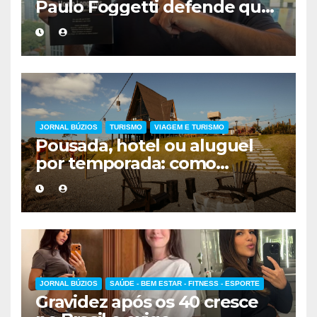
Paulo Foggetti defende que
viver mais exigirá uma nova
forma de encarar a vida
JORNAL BÚZIOS
TURISMO
VIAGEM E TURISMO
Pousada, hotel ou aluguel
por temporada: como
escolher a melhor
hospedagem
JORNAL BÚZIOS
SAÚDE - BEM ESTAR - FITNESS - ESPORTE
Gravidez após os 40 cresce