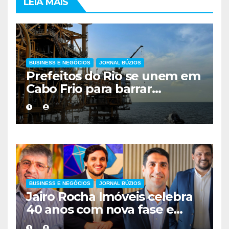
LEIA MAIS
BUSINESS E NEGÓCIOS
JORNAL BÚZIOS
Prefeitos do Rio se unem em
Cabo Frio para barrar
mudança nos royalties do
petróleo
BUSINESS E NEGÓCIOS
JORNAL BÚZIOS
Jairo Rocha Imóveis celebra
40 anos com nova fase e
compromisso renovado