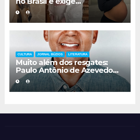
no Brasil e exige
acompanhamento médico
mais cuidadoso
CULTURA
JORNAL BÚZIOS
LITERATURA
Muito além dos resgates:
Paulo Antônio de Azevedo
eterniza a coragem, a
humanidade e a missão dos
guarda-vidas na literatura
brasileira