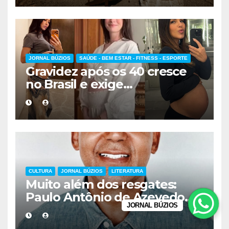
JORNAL BÚZIOS
SAÚDE - BEM ESTAR - FITNESS - ESPORTE
Gravidez após os 40 cresce
no Brasil e exige
acompanhamento médico
mais cuidadoso
CULTURA
JORNAL BÚZIOS
LITERATURA
Muito além dos resgates:
Paulo Antônio de Azevedo
JORNAL BÚZIOS
eterniza a coragem, a
humanidade e a missão dos