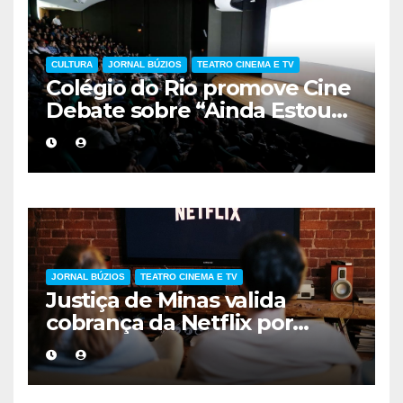
CULTURA
JORNAL BÚZIOS
TEATRO CINEMA E TV
Colégio do Rio promove Cine
Debate sobre “Ainda Estou
Aqui”, obra cobrada no
vestibular da UERJ
JORNAL BÚZIOS
TEATRO CINEMA E TV
Justiça de Minas valida
cobrança da Netflix por
compartilhamento de
senhas fora da residência