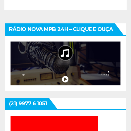
RÁDIO NOVA MPB 24H – CLIQUE E OUÇA
(21) 9977 6 1051