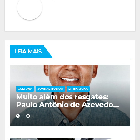
LEIA MAIS
CULTURA
JORNAL BÚZIOS
LITERATURA
Muito além dos resgates:
Paulo Antônio de Azevedo
eterniza a coragem, a
humanidade e a missão dos
guarda-vidas na literatura
brasileira