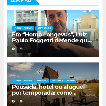
LEIA MAIS
JORNAL BÚZIOS
LITERATURA
Em “Homo Longevus”, Luiz
Paulo Foggetti defende que
viver mais exigirá uma nova
forma de encarar a vida
JORNAL BÚZIOS
TURISMO
VIAGEM E TURISMO
Pousada, hotel ou aluguel
por temporada: como
escolher a melhor
hospedagem