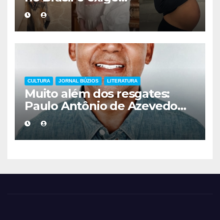
acompanhamento médico
mais cuidadoso
CULTURA
JORNAL BÚZIOS
LITERATURA
Muito além dos resgates:
Paulo Antônio de Azevedo
eterniza a coragem, a
humanidade e a missão dos
guarda-vidas na literatura
brasileira