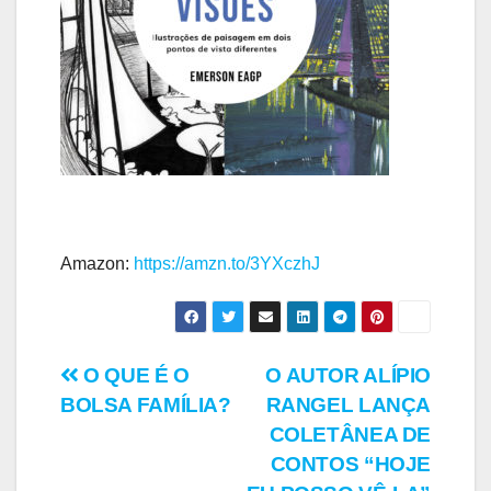
Amazon:
https://amzn.to/3YXczhJ
Navegação
O QUE É O
O AUTOR ALÍPIO
BOLSA FAMÍLIA?
RANGEL LANÇA
de
COLETÂNEA DE
Post
CONTOS “HOJE