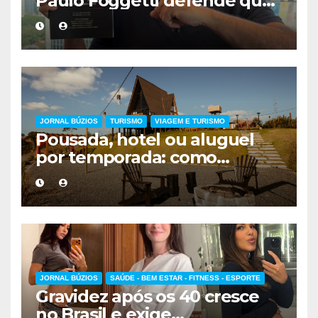
Paulo Foggetti defende que
viver mais exigirá uma nova
forma de encarar a vida
JORNAL BÚZIOS
TURISMO
VIAGEM E TURISMO
Pousada, hotel ou aluguel
por temporada: como
escolher a melhor
hospedagem
JORNAL BÚZIOS
SAÚDE - BEM ESTAR - FITNESS - ESPORTE
Gravidez após os 40 cresce
no Brasil e exige