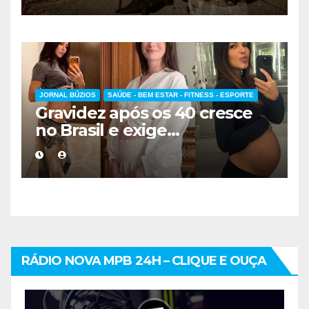
hospedagem
JORNAL BÚZIOS
SAÚDE - BEM ESTAR - FITNESS - ESPORTE
Gravidez após os 40 cresce
no Brasil e exige
acompanhamento médico
mais cuidadoso
RÁDIO NOVA MPB 24H – CLIQUE E OUÇA