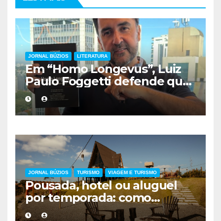
JORNAL BÚZIOS
LITERATURA
Em “Homo Longevus”, Luiz
Paulo Foggetti defende que
viver mais exigirá uma nova
forma de encarar a vida
JORNAL BÚZIOS
TURISMO
VIAGEM E TURISMO
Pousada, hotel ou aluguel
por temporada: como
escolher a melhor