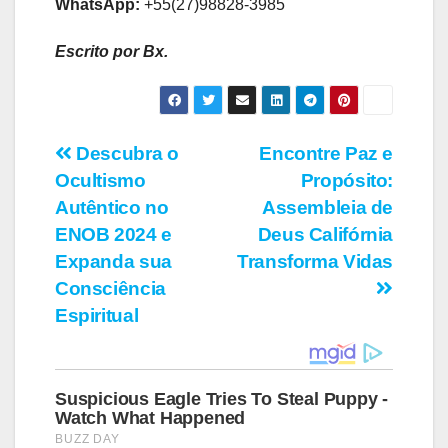
WhatsApp:
+55(27)98828-3985
Escrito por Bx.
Navegação
Descubra o
Encontre Paz e
Ocultismo
Propósito:
de
Autêntico no
Assembleia de
Post
ENOB 2024 e
Deus Califórnia
Expanda sua
Transforma Vidas
Consciência
Espiritual