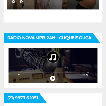
mais cuidadoso
RÁDIO NOVA MPB 24H – CLIQUE E OUÇA
(21) 9977 6 1051