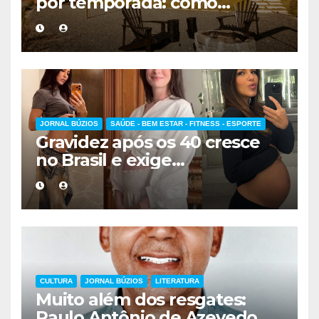
por temporada: como
escolher a melhor
hospedagem
JORNAL BÚZIOS
SAÚDE - BEM ESTAR - FITNESS - ESPORTE
Gravidez após os 40 cresce
no Brasil e exige
acompanhamento médico
mais cuidadoso
CULTURA
JORNAL BÚZIOS
LITERATURA
Muito além dos resgates:
Paulo Antônio de Azevedo