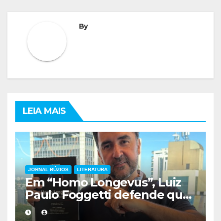
By
LEIA MAIS
JORNAL BÚZIOS
LITERATURA
Em “Homo Longevus”, Luiz
Paulo Foggetti defende que
viver mais exigirá uma nova
forma de encarar a vida