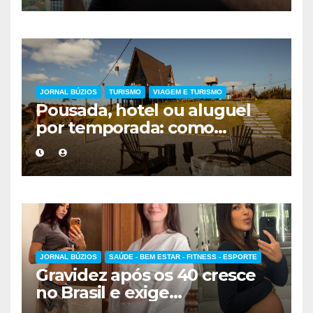
JORNAL BÚZIOS
TURISMO
VIAGEM E TURISMO
Pousada, hotel ou aluguel
por temporada: como
escolher a melhor
hospedagem
JORNAL BÚZIOS
SAÚDE - BEM ESTAR - FITNESS - ESPORTE
Gravidez após os 40 cresce
no Brasil e exige
acompanhamento médico