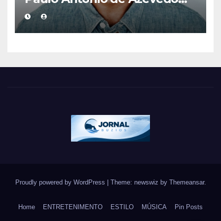
eterniza a coragem, a
humanidade e a missão dos
guarda-vidas na literatura
brasileira
Proudly powered by WordPress
|
Theme: newswiz by
Themeansar
.
Home
ENTRETENIMENTO
ESTILO
MÚSICA
Pin Posts