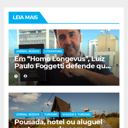
LEIA MAIS
JORNAL BÚZIOS
LITERATURA
Em “Homo Longevus”, Luiz
Paulo Foggetti defende que
viver mais exigirá uma nova
forma de encarar a vida
JORNAL BÚZIOS
TURISMO
VIAGEM E TURISMO
Pousada, hotel ou aluguel