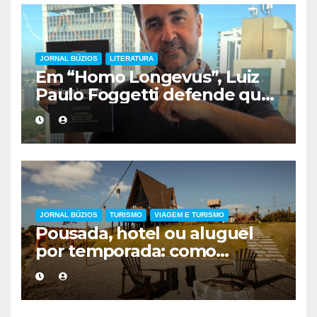
JORNAL BÚZIOS
LITERATURA
Em “Homo Longevus”, Luiz
Paulo Foggetti defende que
viver mais exigirá uma nova
forma de encarar a vida
JORNAL BÚZIOS
TURISMO
VIAGEM E TURISMO
Pousada, hotel ou aluguel
por temporada: como
escolher a melhor
hospedagem