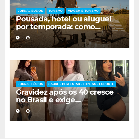
JORNAL BÚZIOS
TURISMO
VIAGEM E TURISMO
Pousada, hotel ou aluguel
por temporada: como
escolher a melhor
hospedagem
JORNAL BÚZIOS
SAÚDE - BEM ESTAR - FITNESS - ESPORTE
Gravidez após os 40 cresce
no Brasil e exige
acompanhamento médico
mais cuidadoso