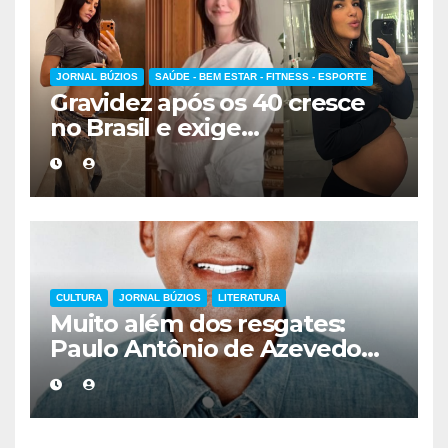
JORNAL BÚZIOS
SAÚDE - BEM ESTAR - FITNESS - ESPORTE
Gravidez após os 40 cresce
no Brasil e exige
acompanhamento médico
mais cuidadoso
CULTURA
JORNAL BÚZIOS
LITERATURA
Muito além dos resgates:
Paulo Antônio de Azevedo
eterniza a coragem, a
humanidade e a missão dos
guarda-vidas na literatura