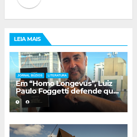
LEIA MAIS
JORNAL BÚZIOS
LITERATURA
Em “Homo Longevus”, Luiz
Paulo Foggetti defende que
viver mais exigirá uma nova
forma de encarar a vida