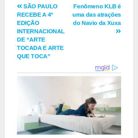
Navegação
SÃO PAULO
Fenômeno KLB é
RECEBE A 4ª
uma das atrações
de
EDIÇÃO
do Navio da Xuxa
Post
INTERNACIONAL
DE “ARTE
TOCADA E ARTE
QUE TOCA”