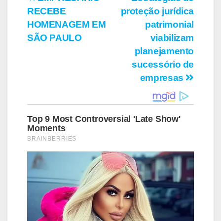
Navegação
RECEBE
proteção jurídica
de
HOMENAGEM EM
patrimonial
Post
SÃO PAULO
viabilizam
planejamento
sucessório de
empresas