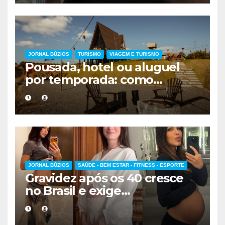
JORNAL BÚZIOS
TURISMO
VIAGEM E TURISMO
Pousada, hotel ou aluguel
por temporada: como
escolher a melhor
hospedagem
JORNAL BÚZIOS
SAÚDE - BEM ESTAR - FITNESS - ESPORTE
Gravidez após os 40 cresce
no Brasil e exige
acompanhamento médico
mais cuidadoso