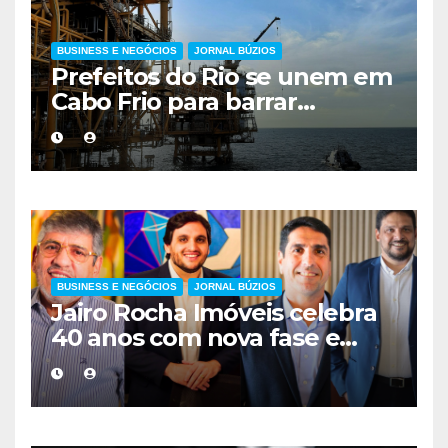
BUSINESS E NEGÓCIOS
JORNAL BÚZIOS
Prefeitos do Rio se unem em
Cabo Frio para barrar
mudança nos royalties do
petróleo
BUSINESS E NEGÓCIOS
JORNAL BÚZIOS
Jairo Rocha Imóveis celebra
40 anos com nova fase e
compromisso renovado