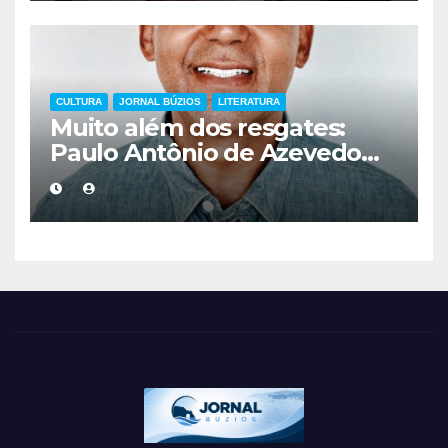
CULTURA
JORNAL BÚZIOS
LITERATURA
Muito além dos resgates:
Paulo Antônio de Azevedo
eterniza a coragem, a
humanidade e a missão dos
guarda-vidas na literatura
brasileira