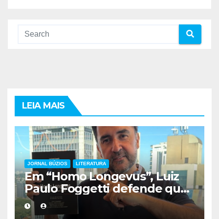
LEIA MAIS
JORNAL BÚZIOS
LITERATURA
Em “Homo Longevus”, Luiz
Paulo Foggetti defende que
viver mais exigirá uma nova
forma de encarar a vida