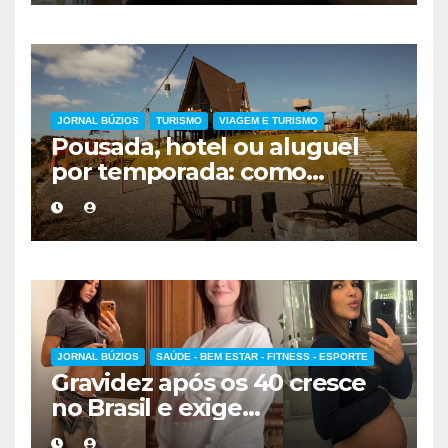
JORNAL BÚZIOS
TURISMO
VIAGEM E TURISMO
Pousada, hotel ou aluguel
por temporada: como
escolher a melhor
hospedagem
JORNAL BÚZIOS
SAÚDE - BEM ESTAR - FITNESS - ESPORTE
Gravidez após os 40 cresce
no Brasil e exige
acompanhamento médico