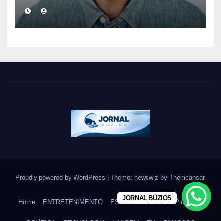
eterniza a coragem, a
humanidade e a missão dos
guarda-vidas na literatura
brasileira
Proudly powered by WordPress
|
Theme: newswiz by
Themeansar
.
JORNAL BÚZIOS
Home
ENTRETENIMENTO
ESTILO
MÚSICA
Pin Posts