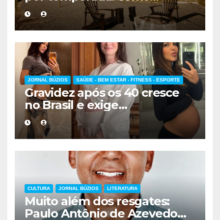
escolher a melhor
hospedagem
JORNAL BÚZIOS
SAÚDE - BEM ESTAR - FITNESS - ESPORTE
Gravidez após os 40 cresce
no Brasil e exige
acompanhamento médico
mais cuidadoso
CULTURA
JORNAL BÚZIOS
LITERATURA
Muito além dos resgates:
Paulo Antônio de Azevedo