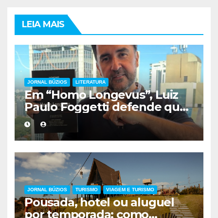
LEIA MAIS
JORNAL BÚZIOS
LITERATURA
Em “Homo Longevus”, Luiz
Paulo Foggetti defende que
viver mais exigirá uma nova
forma de encarar a vida
JORNAL BÚZIOS
TURISMO
VIAGEM E TURISMO
Pousada, hotel ou aluguel
por temporada: como