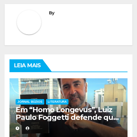
By
LEIA MAIS
JORNAL BÚZIOS
LITERATURA
Em “Homo Longevus”, Luiz
Paulo Foggetti defende que
viver mais exigirá uma nova
forma de encarar a vida