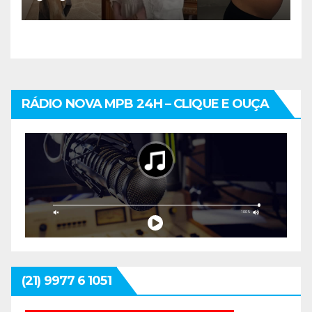
mais cuidadoso
RÁDIO NOVA MPB 24H – CLIQUE E OUÇA
(21) 9977 6 1051