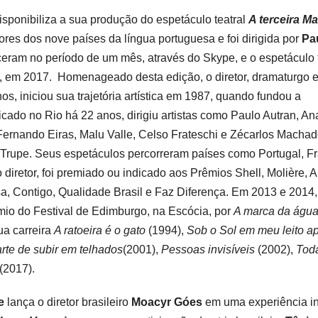
isponibiliza a sua produção do espetáculo teatral
A terceira M
ores dos nove países da língua portuguesa e foi dirigida por
Pa
ceram no período de um mês, através do Skype, e o espetáculo 
l, em 2017. Homenageado desta edição, o diretor, dramaturgo 
nos, iniciou sua trajetória artística em 1987, quando fundou a
do no Rio há 22 anos, dirigiu artistas como Paulo Autran, An
Fernando Eiras, Malu Valle, Celso Frateschi e Zécarlos Machad
a Trupe. Seus espetáculos percorreram países como Portugal, F
diretor, foi premiado ou indicado aos Prêmios Shell, Molière, 
a, Contigo, Qualidade Brasil e Faz Diferença. Em 2013 e 2014,
êmio do Festival de Edimburgo, na Escócia, por
A marca da águ
ua carreira
A ratoeira é o gato
(1994),
Sob o Sol em meu leito a
rte de subir em telhados
(2001),
Pessoas invisíveis
(2002),
Tod
(2017).
e
lança o diretor brasileiro
Moacyr Góes
em uma experiência in