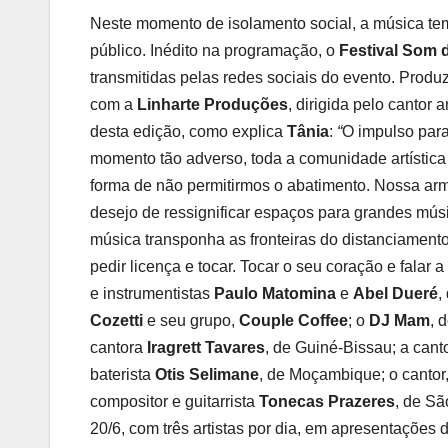
Neste momento de isolamento social, a música tem 
público. Inédito na programação, o
Festival Som 
transmitidas pelas redes sociais do evento. Produ
com a
Linharte Produções
, dirigida pelo cantor
desta edição, como explica
Tânia
:
“
O impulso para
momento tão adverso, toda a comunidade artística
forma de não permitirmos o abatimento. Nossa arm
desejo de ressignificar espaços para grandes mú
música transponha as fronteiras do distanciament
pedir licença e tocar. Tocar o seu coração e falar a
e instrumentistas
Paulo Matomina
e
Abel Dueré
,
Cozetti
e seu grupo,
Couple Coffee
; o
DJ Mam
, 
cantora
Iragrett Tavares
, de Guiné-Bissau; a can
baterista
Otis Selimane
, de Moçambique; o cantor,
compositor e guitarrista
Tonecas Prazeres
, de Sã
20/6, com três artistas por dia, em apresentações