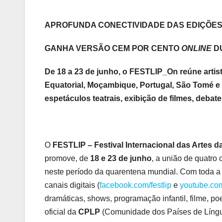
APROFUNDA CONECTIVIDADE DAS EDIÇÕES
GANHA VERSÃO CEM POR CENTO
ONLINE
D
De 18 a 23 de junho, o FESTLIP_On reúne artis
Equatorial, Moçambique, Portugal, São Tomé e P
espetáculos teatrais, exibição de filmes, deba
O
FESTLIP –
Festival Internacional das Artes
promove, de
18 e 23 de junho
, a união de quatro 
neste período da quarentena mundial. Com toda 
canais digitais (
facebook.com/festlip
e
youtube.com
dramáticas, shows, programação infantil, filme, p
oficial da
CPLP
(Comunidade dos Países de Líng