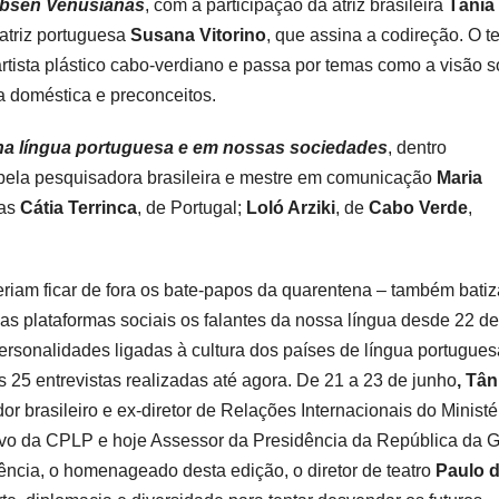
Ibsen Venusianas
, com a participação da atriz brasileira
Tânia
atriz portuguesa
Susana Vitorino
, que assina a codireção. O t
artista plástico cabo-verdiano e passa por temas como a visão 
a doméstica e preconceitos.
 na língua portuguesa e em nossas sociedades
,
dentro
ela pesquisadora brasileira e mestre em comunicação
Maria
tas
Cátia Terrinca
, de Portugal;
Loló Arziki
, de
Cabo Verde
,
riam ficar de fora os bate-papos da quarentena – também bati
s plataformas sociais os falantes da nossa língua desde 22 de
personalidades ligadas à cultura dos países de língua portugues
 25 entrevistas realizadas até agora. De 21 a 23 de junho
,
Tân
r brasileiro e ex-diretor de Relações Internacionais do Ministé
tivo da CPLP e hoje Assessor da Presidência da República da 
ncia, o homenageado desta edição, o diretor de teatro
Paulo 