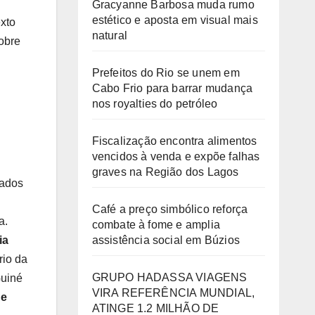
Gracyanne Barbosa muda rumo
estético e aposta em visual mais
exto
natural
sobre
Prefeitos do Rio se unem em
Cabo Frio para barrar mudança
nos royalties do petróleo
Fiscalização encontra alimentos
vencidos à venda e expõe falhas
graves na Região dos Lagos
zados
Café a preço simbólico reforça
a.
combate à fome e amplia
ia
assistência social em Búzios
rio da
GRUPO HADASSA VIAGENS
Guiné
VIRA REFERÊNCIA MUNDIAL,
de
ATINGE 1.2 MILHÃO DE