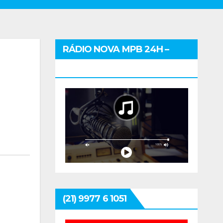
RÁDIO NOVA MPB 24H –
CLIQUE E OUÇA
(21) 9977 6 1051