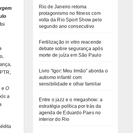
Rio de Janeiro retoma
argem
protagonismo no fitness com
ulo
volta da Rio Sport Show pelo
foi
segundo ano consecutivo
e
Fertilização in vitro reacende
a
debate sobre segurança após
morte de juíza em São Paulo
o,
rança,
Livro “Igor: Meu Irmão” aborda o
APTR,
autismo infantil com
sensibilidade e olhar familiar
a
e
O
pós a
Entre o jazz e o megashow: a
a
estratégia política por trás da
agenda de Eduardo Paes no
interior do Rio
édita