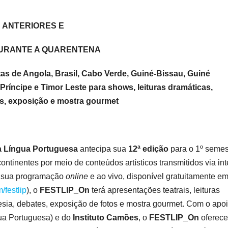
 ANTERIORES E
URANTE A QUARENTENA
tas de Angola, Brasil, Cabo Verde, Guiné-Bissau, Guiné
ríncipe e Timor Leste para shows, leituras dramáticas,
tes, exposição e mostra gourmet
 da Língua Portuguesa
antecipa sua
12ª edição
para o 1º semes
continentes por meio de conteúdos artísticos transmitidos via int
a sua programação
online
e ao vivo, disponível gratuitamente e
/festlip
), o
FESTLIP_On
terá apresentações teatrais, leituras
oesia, debates, exposição de fotos e mostra gourmet. Com o apo
ua Portuguesa) e do
Instituto Camões
, o
FESTLIP_On
oferec