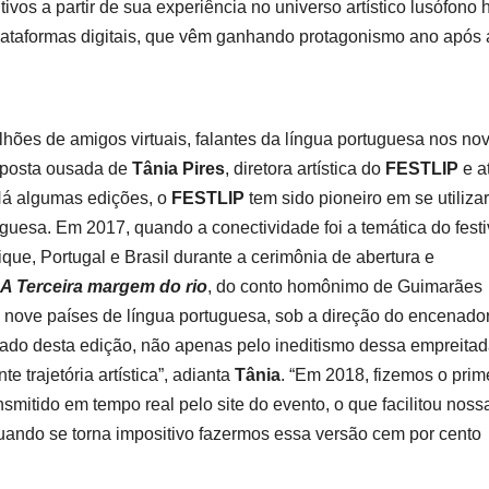
ivos a partir de sua experiência no universo artístico lusófono 
lataformas digitais, que vêm ganhando protagonismo ano após 
hões de amigos virtuais, falantes da língua portuguesa nos no
oposta ousada de
Tânia Pires
, diretora artística do
FESTLIP
e at
“Há algumas edições, o
FESTLIP
tem sido pioneiro em se utiliza
guesa. Em 2017, quando a conectividade foi a temática do festi
que, Portugal e Brasil durante a cerimônia de abertura e
A Terceira margem do rio
, do conto homônimo de Guimarães
s nove países de língua portuguesa, sob a direção do encenado
ado desta edição, não apenas pelo ineditismo dessa empreitad
 trajetória artística”, adianta
Tânia
. “Em 2018, fizemos o prim
mitido em tempo real pelo site do evento, o que facilitou noss
quando se torna impositivo fazermos essa versão cem por cento