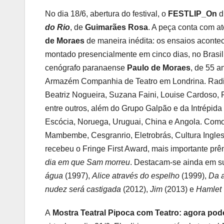
No dia 18/6, abertura do festival, o
FESTLIP_On
d
do Rio
, de
Guimarães Rosa
. A peça conta com at
de Moraes
de maneira inédita: os ensaios aconte
montado presencialmente em cinco dias, no Brasi
cenógrafo paranaense
Paulo de Moraes
, de 55 a
Armazém Companhia de Teatro em Londrina. Radica
Beatriz Nogueira, Suzana Faini, Louise Cardoso, 
entre outros, além do Grupo Galpão e da Intrépid
Escócia, Noruega, Uruguai, China e Angola. Como 
Mambembe, Cesgranrio, Eletrobrás, Cultura Ingles
recebeu o Fringe First Award, mais importante pr
dia em que Sam morreu
. Destacam-se ainda em s
água
(1997),
Alice através do espelho
(1999),
Da a
nudez será castigada
(2012),
Jim
(2013) e
Hamlet
A
Mostra Teatral Pipoca com Teatro: agora pod