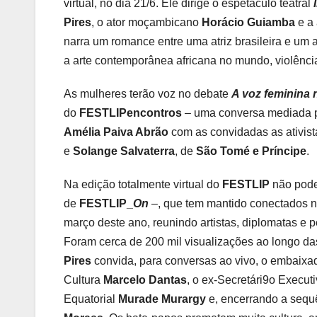
virtual, no dia 21/6. Ele dirige o espetáculo teatral
Pires
, o ator moçambicano
Horácio Guiamba
e a 
narra um romance entre uma atriz brasileira e um 
a arte contemporânea africana no mundo, violênci
As mulheres terão voz no debate
A voz feminina
do
FESTLIPencontros
– uma conversa mediada p
Amélia Paiva Abrão
com as convidadas as ativis
e
Solange Salvaterra
, de
São Tomé e Príncipe
.
Na edição totalmente virtual do
FESTLIP
não pode
de
FESTLIP_
On
–, que tem mantido conectados na
março deste ano, reunindo artistas, diplomatas e 
Foram cerca de 200 mil visualizações ao longo das
Pires
convida, para conversas ao vivo, o embaixado
Cultura
Marcelo Dantas
, o ex-Secretári9o Execu
Equatorial
Murade Murargy
e, encerrando a sequê