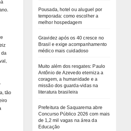
há
Pousada, hotel ou aluguel por
ano.
temporada: como escolher a
melhor hospedagem
ve
Gravidez após os 40 cresce no
Brasil e exige acompanhamento
riz
médico mais cuidadoso
r da
val,
Muito além dos resgates: Paulo
Antônio de Azevedo eterniza a
coragem, a humanidade e a
r
missão dos guarda-vidas na
literatura brasileira
a, tão
eiro
Prefeitura de Saquarema abre
a
Concurso Público 2026 com mais
de 1,2 mil vagas na área da
Educação