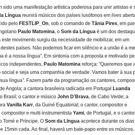
sido uma manifestação artística poderosa para unir artistas e 
da Língua
reunirá músicos dos países lusófonos em
lives
abert
zido pelo
FESTLIP_On
, sob o comando de
Tânia Pires
, em par
 angolano
Paulo Matomina
, o
Som da Língua
é um dos destaqu
 este movimento surgiu da necessidade de mobilizar, em um
 destes países. Não podemos ficar em silêncio e a união é a me
a é a nossa língua
”
. Em sintonia com a proposta e motivado pe
sicos independentes,
Paulo Matomina
reforça:
“
Queremos que 
o social e seja uma companhia de verdade. Vamos bater à sua p
 sua língua
”.
Fazem parte da programação os cantores, composi
 de Angola; a cantora brasileira radicada em Portugal
Luanda
do Brasil; o cantor e músico
John D’Brava
, de Cabo Verde; a
tora
Vanilla Karr
, da Guiné Equatorial; o cantor, compositor e
 compositor e multi-instrumentista
Yami
, de Portugal, e o cantor
o Tomé e Príncipe. O
Som da Língua
acontece durante os dias
 de 15min cada. Ao final, haverá um bate-papo entre os músicos.