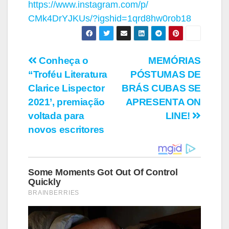
https://www.instagram.com/p/
CMk4DrYJKUs/?igshid=
1qrd8hw0rob18
Navegação
Conheça o
MEMÓRIAS
“Troféu Literatura
PÓSTUMAS DE
de
Clarice Lispector
BRÁS CUBAS SE
Post
2021’, premiação
APRESENTA ON
voltada para
LINE!
novos escritores