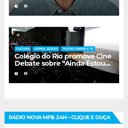
eterniza a coragem, a
humanidade e a missão dos
guarda-vidas na literatura
brasileira
CULTURA
JORNAL BÚZIOS
TEATRO CINEMA E TV
Colégio do Rio promove Cine
Debate sobre “Ainda Estou
Aqui”, obra cobrada no
vestibular da UERJ
RÁDIO NOVA MPB 24H – CLIQUE E OUÇA