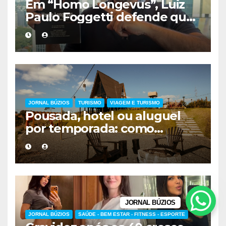
Em “Homo Longevus”, Luiz
Paulo Foggetti defende que
viver mais exigirá uma nova
forma de encarar a vida
JORNAL BÚZIOS
TURISMO
VIAGEM E TURISMO
Pousada, hotel ou aluguel
por temporada: como
escolher a melhor
hospedagem
JORNAL BÚZIOS
JORNAL BÚZIOS
SAÚDE - BEM ESTAR - FITNESS - ESPORTE