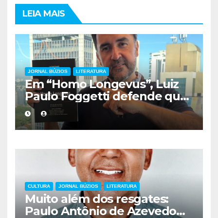
LEIA MAIS
JORNAL BÚZIOS
LITERATURA
Em “Homo Longevus”, Luiz
Paulo Foggetti defende que
viver mais exigirá uma nova
forma de encarar a vida
CULTURA
JORNAL BÚZIOS
LITERATURA
Muito além dos resgates:
Paulo Antônio de Azevedo